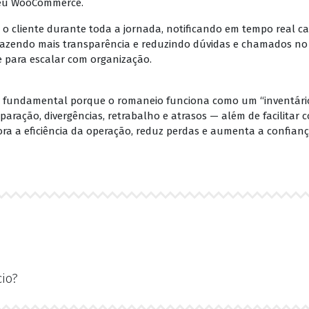
 seu WooCommerce.
m o cliente durante toda a jornada, notificando em tempo real 
razendo mais transparência e reduzindo dúvidas e chamados no
de para escalar com organização.
 é fundamental porque o romaneio funciona como um “inventári
aração, divergências, retrabalho e atrasos — além de facilitar c
ora a eficiência da operação, reduz perdas e aumenta a confianç
io?