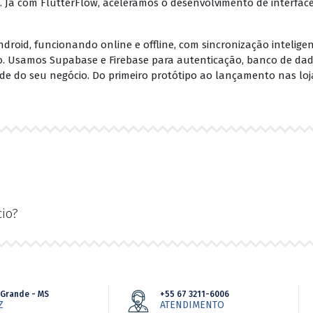
Já com FlutterFlow, aceleramos o desenvolvimento de interfaces
ndroid, funcionando online e offline, com sincronização intelig
io. Usamos Supabase e Firebase para autenticação, banco de dad
ade do seu negócio. Do primeiro protótipo ao lançamento nas l
io?
Grande - MS
+55 67 3211-6006
Z
ATENDIMENTO